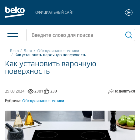
ОФИЦИАЛЬНЫЙ САЙТ
Beko
Блог
Обслуживание техники
Как установить варочную поверхность
Как установить варочную
Холодильники и морозильники
поверхность
Стиральные и сушильные машины
Посудомоечные машины
25.03.2024
Поделиться
2301
239
Рубрика:
Обслуживание техники
Плиты
Встраиваемая техника
Малая бытовая техника