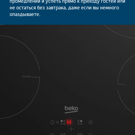
промедлений и успеть прямо к приходу гостей или
не остаться без завтрака, даже если вы немного
опаздываете.