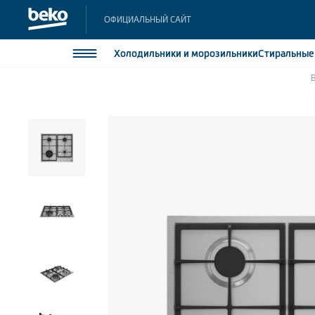
ОФИЦИАЛЬНЫЙ САЙТ
Холодильники
и морозильники
Стиральны
Холодильники и морозильники
Холодильн
Морозильн
Стиральные и сушильные машины
Морозильн
Посудомоечные машины
Встраивае
Встраивае
Плиты
Встраиваемая техника
Малая бытовая техника
Климатическая техника