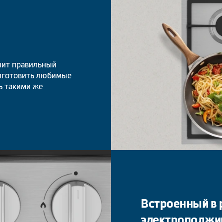
чит правильный
риготовить любимые
ь такими же
Встроенный в 
электроподжи