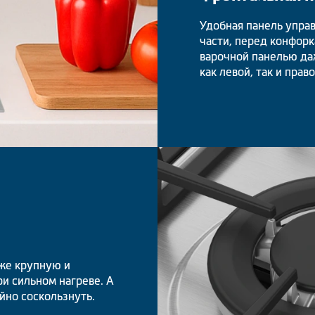
Удобная панель упра
части, перед конфорк
варочной панелью даж
как левой, так и прав
же крупную и
и сильном нагреве. А
йно соскользнуть.