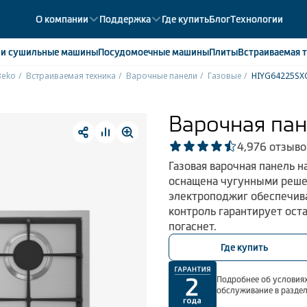
О компании
Поддержка
Где купить
Блог
Технологии
е
и сушильные машины
Посудомоечные
машины
Плиты
Встраиваемая
т
Beko
Встраиваемая техника
Варочные панели
Газовые
HIYG64225SX
ики
358
ые камеры
43
Варочная па
ые лари
2
4,9
76 отзыво
мые холодильники
14
Газовая варочная панель 
мые морозильные камеры
1
оснащена чугунными реше
электроподжиг обеспечива
контроль гарантирует оста
погаснет.
Где купить
Подробнее об условиях
обслуживание в разде