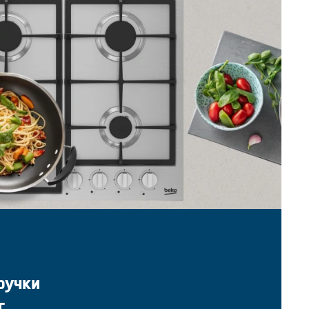
ручки
г