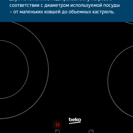
соответствии с диаметром используемой посуды
– от маленьких ковшей до объемных кастрюль.