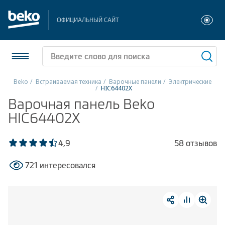
ОФИЦИАЛЬНЫЙ САЙТ
Beko
Встраиваемая техника
Варочные панели
Электрические
HIC64402X
Холодильники и морозильники
Варочная панель Beko
HIC64402X
Стиральные и сушильные машины
4,9
58 отзывов
Посудомоечные машины
721 интересовался
Плиты
Встраиваемая техника
Малая бытовая техника