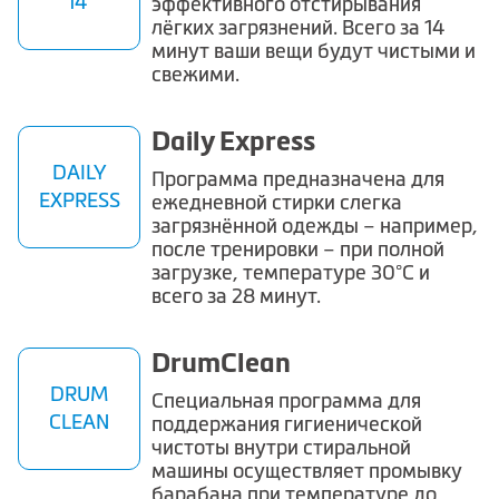
14’
эффективного отстирывания
лёгких загрязнений. Всего
за 14
минут
ваши вещи будут чистыми и
свежими.
Daily Express
DAILY
Программа предназначена для
EXPRESS
ежедневной стирки слегка
загрязнённой одежды
– например,
после тренировки – при полной
загрузке, температуре 30°С и
всего
за 28 минут
.
DrumClean
DRUM
Специальная программа для
CLEAN
поддержания
гигиенической
чистоты внутри стиральной
машины
осуществляет промывку
барабана при температуре до