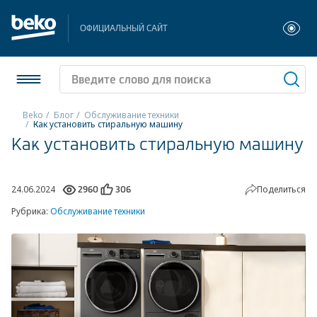
ОФИЦИАЛЬНЫЙ САЙТ
Beko
Блог
Обслуживание техники
Как установить стиральную машину
Как установить стиральную машину
Холодильники и морозильники
Стиральные и сушильные машины
24.06.2024
Поделиться
2960
306
Посудомоечные машины
Рубрика:
Обслуживание техники
Плиты
Встраиваемая техника
Малая бытовая техника