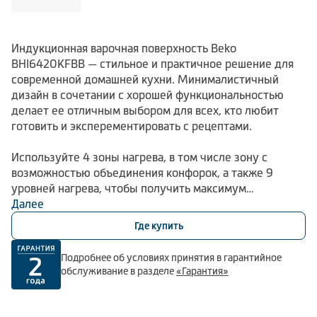
Индукционная варочная поверхность Beko
BHI6420KFBB — стильное и практичное решение для
современной домашней кухни. Минималистичный
дизайн в сочетании с хорошей функциональностью
делает ее отличным выбором для всех, кто любит
готовить и эксперементировать с рецептами.
Используйте 4 зоны нагрева, в том числе зону с
возможностью объединения конфорок, а также 9
уровней нагрева, чтобы получить максимум
возможностей. Функция быстрого разогрева позволит
Далее
быстро вскипятить воду или добиться нужной
Где купить
температуры. А индикация остаточного тепла,
блокировка от случайного нажатия и система
Подробнее об условиях принятия в гарантийное
автоотключения и защиты от перелива позволят
обслуживание в разделе
«Гарантия»
использовать варочную панель BHI6420KFBB
безопасно и уверенно.