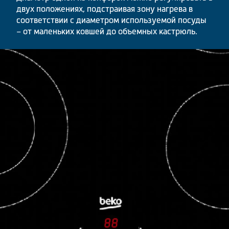
двух положениях, подстраивая зону нагрева в
соответствии с диаметром используемой посуды
– от маленьких ковшей до объемных кастрюль.