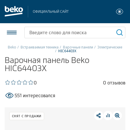
ОФИЦИАЛЬНЫЙ САЙТ
Beko
Встраиваемая техника
Варочные панели
Электрические
HIC64403X
Холодильники и морозильники
Варочная панель Beko
HIC64403X
Стиральные и сушильные машины
0
0 отзывов
Посудомоечные машины
551 интересовался
Плиты
Встраиваемая техника
СНЯТ С ПРОДАЖИ
Малая бытовая техника