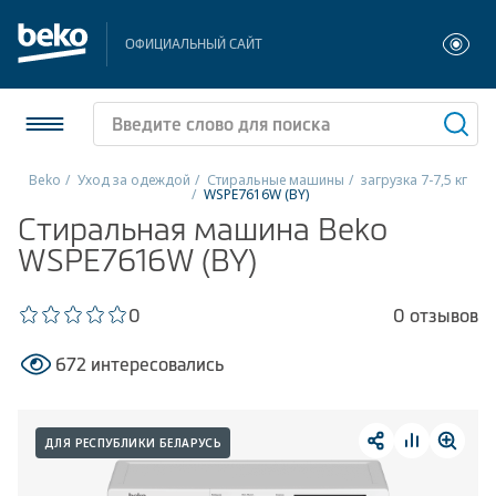
ОФИЦИАЛЬНЫЙ САЙТ
Beko
Уход за одеждой
Стиральные машины
загрузка 7-7,5 кг
WSPE7616W (BY)
Холодильники и морозильники
Стиральная машина Beko
WSPE7616W (BY)
Стиральные и сушильные машины
0
0 отзывов
Посудомоечные машины
672 интересовались
Плиты
Встраиваемая техника
ДЛЯ РЕСПУБЛИКИ БЕЛАРУСЬ
Малая бытовая техника