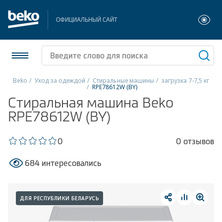
ОФИЦИАЛЬНЫЙ САЙТ
Beko
Уход за одеждой
Стиральные машины
загрузка 7-7,5 кг
RPE78612W (BY)
Холодильники и морозильники
Стиральная машина Beko
RPE78612W (BY)
Стиральные и сушильные машины
0
0 отзывов
Посудомоечные машины
684 интересовались
Плиты
Встраиваемая техника
ДЛЯ РЕСПУБЛИКИ БЕЛАРУСЬ
Малая бытовая техника