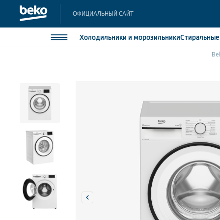
ОФИЦИАЛЬНЫЙ САЙТ
Холодильники
и морозильники
Стиральны
Be
Холодильники и морозильники
Холодильн
Морозильн
Стиральные и сушильные машины
Морозильн
Посудомоечные машины
Встраивае
Встраивае
Плиты
Встраиваемая техника
Малая бытовая техника
Климатическая техника