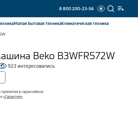
8 800 200-23-56
ехника
Малая бытовая
техника
Климатическая
техника
72W
машина Beko B3WFR572W
923 интересовались
 принятия в гарантийное
ле
«Гарантия»