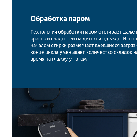
Обработка паром
Технология обработки паром отстирает даже п
красок и сладостей на детской одежде. Испо
началом стирки размягчает въевшиеся загрязн
конце цикла уменьшает количество складок н
время на глажку утюгом.