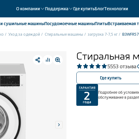
О компании
Поддержка
Где купить
Блог
Технологии
е
и сушильные машины
Посудомоечные
машины
Плиты
Встраиваемая
т
ko
Уход за одеждой
Стиральные машины
загрузка 7-7,5 кг
B3WFR5
ики
358
ые камеры
43
Стиральная 
ые лари
2
5
553 отзыва
мые холодильники
14
мые морозильные камеры
1
Где купить
Подробнее об условиях
обслуживание в разде