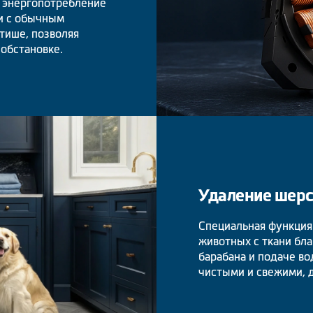
т энергопотребление
и с обычным
тише, позволяя
обстановке.
Удаление шер
Специальная функция
животных с ткани бл
барабана и подаче во
чистыми и свежими, д