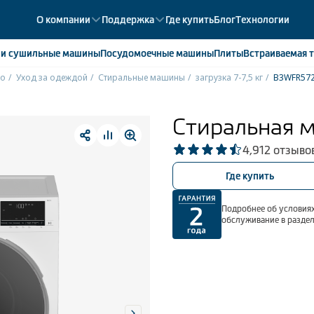
О компании
Поддержка
Где купить
Блог
Технологии
е
и сушильные машины
Посудомоечные
машины
Плиты
Встраиваемая
т
ko
Уход за одеждой
Стиральные машины
загрузка 7-7,5 кг
B3WFR57
ики
358
ые камеры
43
Стиральная 
ые лари
2
4,9
12 отзыво
мые холодильники
14
мые морозильные камеры
1
Где купить
Подробнее об условиях
обслуживание в разде