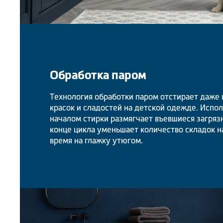
Обработка паром
Технология обработки паром отстирает даже п
красок и сладостей на детской одежде. Испо
началом стирки размягчает въевшиеся загрязн
конце цикла уменьшает количество складок н
время на глажку утюгом.