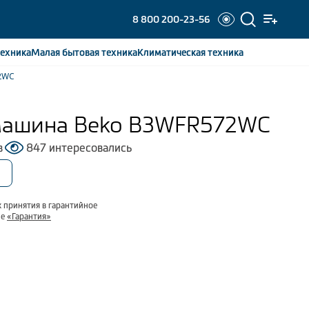
8 800 200-23-56
ехника
Малая бытовая
техника
Климатическая
техника
2WC
машина Beko B3WFR572WC
в
847 интересовались
 принятия в гарантийное
ле
«Гарантия»