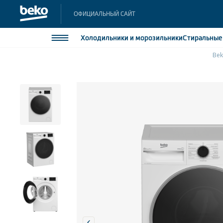
ОФИЦИАЛЬНЫЙ САЙТ
Холодильники
и морозильники
Стиральны
Be
Холодильники и морозильники
Холодильн
Морозильн
Стиральные и сушильные машины
Морозильн
Посудомоечные машины
Встраивае
Встраивае
Плиты
Встраиваемая техника
Малая бытовая техника
Климатическая техника