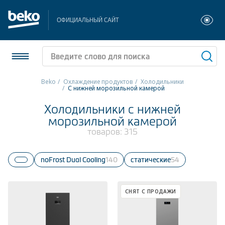
ОФИЦИАЛЬНЫЙ САЙТ
Beko
Охлаждение продуктов
Холодильники
С нижней морозильной камерой
Холодильники и морозильники
Холодильники с нижней
морозильной камерой
Стиральные и сушильные машины
товаров:
315
Посудомоечные машины
NoFrost Dual Cooling
140
Статические
54
Плиты
Встраиваемая техника
СНЯТ С ПРОДАЖИ
Малая бытовая техника