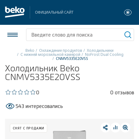
ОФИЦИАЛЬНЫЙ САЙТ
Beko
Охлаждение продуктов
Холодильники
С нижней морозильной камерой
NoFrost Dual Cooling
CNMV5335E20VSS
Холодильники и морозильники
Холодильник Beko
CNMV5335E20VSS
Стиральные и сушильные машины
Посудомоечные машины
0
0 отзывов
Плиты
543 интересовались
Встраиваемая техника
СНЯТ С ПРОДАЖИ
Малая бытовая техника