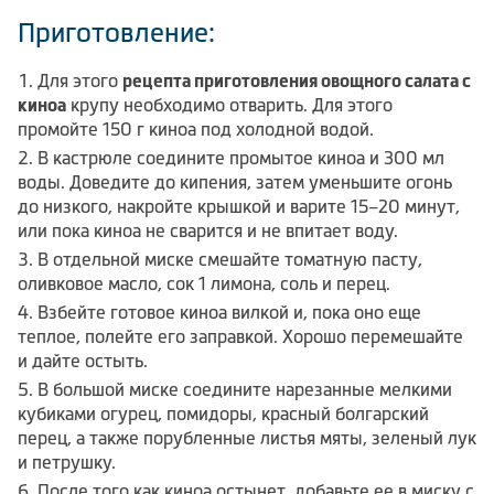
Приготовление:
Для этого
рецепта приготовления овощного салата с
киноа
крупу необходимо отварить. Для этого
промойте 150 г киноа под холодной водой.
В кастрюле соедините промытое киноа и 300 мл
воды. Доведите до кипения, затем уменьшите огонь
до низкого, накройте крышкой и варите 15–20 минут,
или пока киноа не сварится и не впитает воду.
В отдельной миске смешайте томатную пасту,
оливковое масло, сок 1 лимона, соль и перец.
Взбейте готовое киноа вилкой и, пока оно еще
теплое, полейте его заправкой. Хорошо перемешайте
и дайте остыть.
В большой миске соедините нарезанные мелкими
кубиками огурец, помидоры, красный болгарский
перец, а также порубленные листья мяты, зеленый лук
и петрушку.
После того как киноа остынет, добавьте ее в миску с