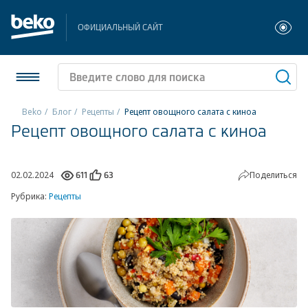
ОФИЦИАЛЬНЫЙ САЙТ
Beko
Блог
Рецепты
Рецепт овощного салата с киноа
Рецепт овощного салата с киноа
Холодильники и морозильники
Стиральные и сушильные машины
02.02.2024
Поделиться
611
63
Рубрика:
Рецепты
Посудомоечные машины
Плиты
Встраиваемая техника
Малая бытовая техника