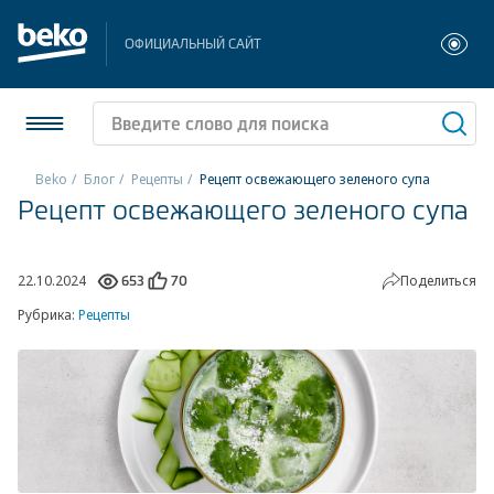
ОФИЦИАЛЬНЫЙ САЙТ
Beko
Блог
Рецепты
Рецепт освежающего зеленого супа
Рецепт освежающего зеленого супа
Холодильники и морозильники
Стиральные и сушильные машины
22.10.2024
Поделиться
653
70
Рубрика:
Рецепты
Посудомоечные машины
Плиты
Встраиваемая техника
Малая бытовая техника