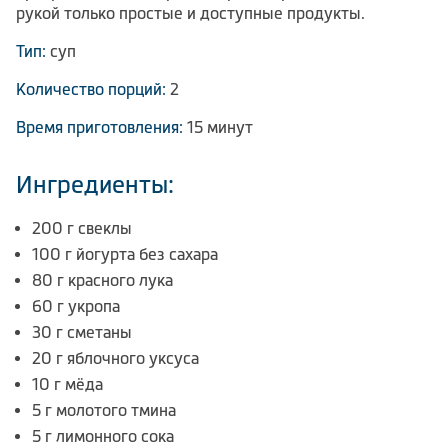
рукой только простые и доступные продукты.
Тип:
суп
Количество порций:
2
Время приготовления:
15 минут
Ингредиенты:
200 г свеклы
100 г йогурта без сахара
80 г красного лука
60 г укропа
30 г сметаны
20 г яблочного уксуса
10 г мёда
5 г молотого тмина
5 г лимонного сока