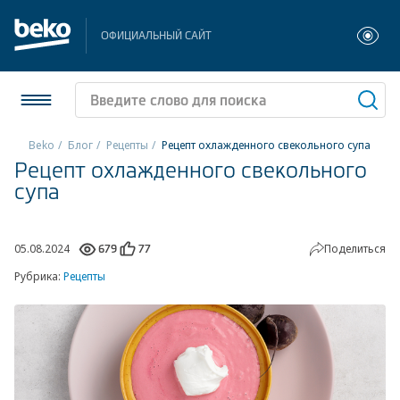
ОФИЦИАЛЬНЫЙ САЙТ
Beko
Блог
Рецепты
Рецепт охлажденного свекольного супа
Рецепт охлажденного свекольного
Холодильники и морозильники
супа
Стиральные и сушильные машины
05.08.2024
Поделиться
679
77
Посудомоечные машины
Рубрика:
Рецепты
Плиты
Встраиваемая техника
Малая бытовая техника