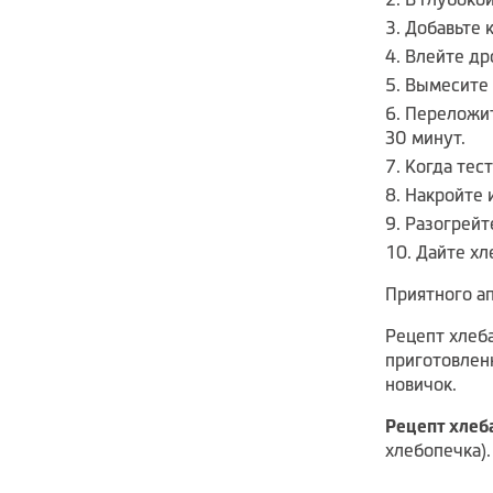
Добавьте 
Влейте др
Вымесите 
Переложит
30 минут.
Когда тес
Накройте 
Разогрейт
Дайте хл
Приятного ап
Рецепт хлеб
приготовленн
новичок.
Рецепт хлеб
хлебопечка).