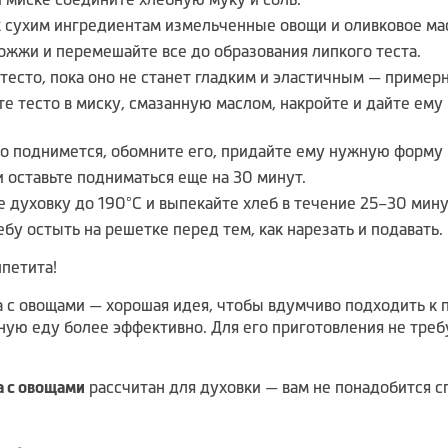
к сухим ингредиентам измельченные овощи и оливковое ма
ожжи и перемешайте все до образования липкого теста.
тесто, пока оно не станет гладким и эластичным — примерн
е тесто в миску, смазанную маслом, накройте и дайте ему 
то поднимется, обомните его, придайте ему нужную форму
и оставьте подниматься еще на 30 минут.
е духовку до 190°C и выпекайте хлеб в течение 25–30 мину
ебу остыть на решетке перед тем, как нарезать и подавать.
петита!
а с овощами — хорошая идея, чтобы вдумчиво подходить к 
ую еду более эффективно. Для его приготовления не требу
а с овощами
рассчитан для духовки — вам не понадобится 