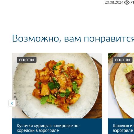
20.08.2024
7
Возможно, вам понравитс
РЕЦЕПТЫ
РЕЦЕПТЫ
Кусочки курицы в панировке по-
Шашлык из
корейски в аэрогриле
аэрогриле