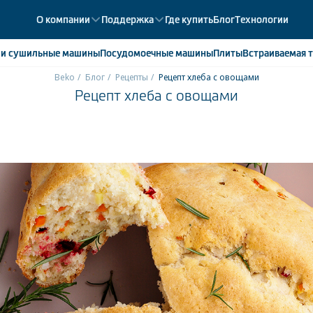
О компании
Поддержка
Где купить
Блог
Технологии
е
и сушильные машины
Посудомоечные
машины
Плиты
Встраиваемая
т
Beko
Блог
Рецепты
Рецепт хлеба с овощами
Рецепт хлеба с овощами
ики
358
ые камеры
43
ые лари
2
мые холодильники
14
мые морозильные камеры
1