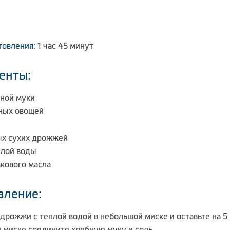
товления:
1 час 45 минут
енты:
бной муки
еных овощей
ных сухих дрожжей
плой воды
вкового масла
вление:
дрожжи с теплой водой в небольшой миске и оставьте на 5 
й миске соедините хлебную муку и соль.