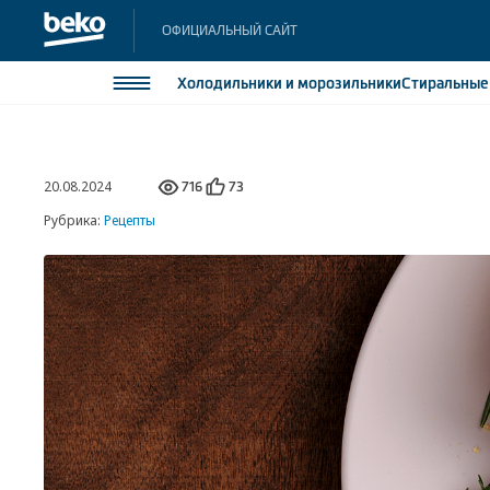
ОФИЦИАЛЬНЫЙ САЙТ
Холодильники
и морозильники
Стиральны
Холодильники и морозильники
Холодильн
20.08.2024
Морозильн
716
73
Стиральные и сушильные машины
Морозильн
Рубрика:
Рецепты
Посудомоечные машины
Встраивае
Встраивае
Плиты
Встраиваемая техника
Малая бытовая техника
Климатическая техника