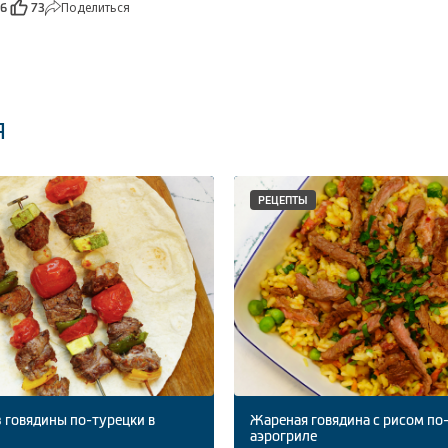
Поделиться
16
73
я
РЕЦЕПТЫ
 говядины по-турецки в
Жареная говядина с рисом по
аэрогриле