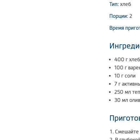
Тип:
хлеб
Порции:
2
Время приго
Ингреди
400 г хле
100 г вар
10 г соли
7 г актив
250 мл те
30 мл оли
Пригото
Смешайте 
В глубоко