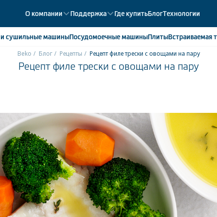
О компании
Поддержка
Где купить
Блог
Технологии
е
и сушильные машины
Посудомоечные
машины
Плиты
Встраиваемая
т
Beko
Блог
Рецепты
Рецепт филе трески с овощами на пару
Рецепт филе трески с овощами на пару
ики
358
ые камеры
43
ые лари
2
мые холодильники
14
мые морозильные камеры
1