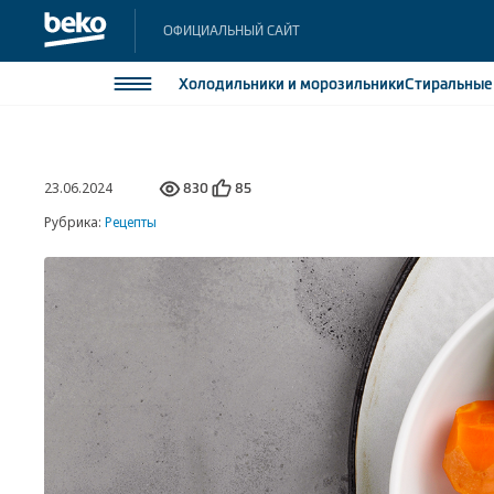
ОФИЦИАЛЬНЫЙ САЙТ
Холодильники
и морозильники
Стиральны
Холодильники и морозильники
Холодильн
23.06.2024
Морозильн
830
85
Стиральные и сушильные машины
Морозильн
Рубрика:
Рецепты
Посудомоечные машины
Встраивае
Встраивае
Плиты
Встраиваемая техника
Малая бытовая техника
Климатическая техника