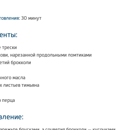
товления:
30 минут
енты:
е трески
кови, нарезанной продольными ломтиками
ветий брокколи
чного масла
х листьев тимьяна
о перца
вление:
арежьте брусками, а соцветия брокколи — кусочками.