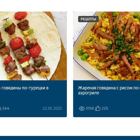
РЕЦЕПТЫ
 говядины по-турецки в
Жареная говядина с рисом по
аэрогриле
22.05.2025
244
3158
225