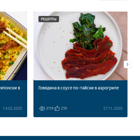
РЕЦЕПТЫ
-японски в
Говядина в соусе по-тайски в аэрогриле
14.02.2025
27.11.2025
3119
219