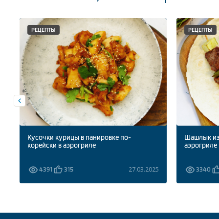
РЕЦЕПТЫ
РЕЦЕПТЫ
Кусочки курицы в панировке по-
Шашлык из
корейски в аэрогриле
аэрогриле
5
27.03.2025
4391
315
3340