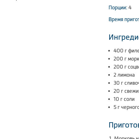
Порции:
4
Время приго
Ингреди
400 г фил
200 г мор
200 г соц
2 лимона
30 г сливо
20 г свежи
10 г соли
5 г черног
Пригото
Морковь н