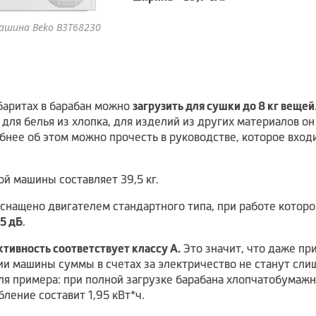
ашина Beko B3T68230
абаритах в барабан можно
загрузить для сушки до 8 кг вещей
 для белья из хлопка, для изделий из других материалов о
нее об этом можно прочесть в руководстве, которое вход
й машины составляет 39,5 кг.
оснащено двигателем стандартного типа, при работе котор
5 дБ
.
тивность соответствует классу A.
Это значит, что даже пр
ии машины суммы в счетах за электричество не станут сли
ля примера: при полной загрузке барабана хлопчатобума
ление составит 1,95 кВт*ч.