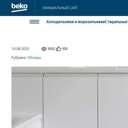
ОФИЦИАЛЬНЫЙ САЙТ
Холодильники
и морозильники
Стиральны
Холодильники и морозильники
Холодильн
10.08.2025
Морозильн
1052
105
Стиральные и сушильные машины
Морозильн
Рубрика:
Обзоры
Посудомоечные машины
Встраивае
Встраивае
Плиты
Встраиваемая техника
Малая бытовая техника
Климатическая техника