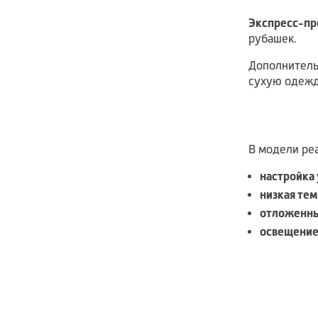
Экспресс-пр
рубашек.
Дополнитель
сухую одежду
В модели ре
настройка 
низкая те
отложенны
освещение