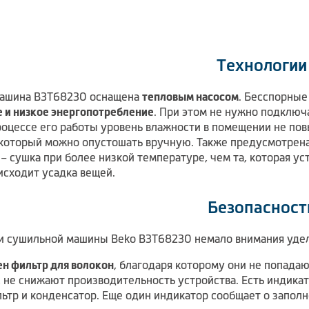
Технологии
машина B3T68230 оснащена
тепловым насосом
. Бесспорны
 и низкое энергопотребление
. При этом не нужно подключ
роцессе его работы уровень влажности в помещении не пов
 который можно опустошать вручную. Также предусмотрена
– сушка при более низкой температуре, чем та, которая ус
исходит усадка вещей.
Безопасност
и сушильной машины Beko B3T68230 немало внимания удел
н фильтр для волокон
, благодаря которому они не попада
, не снижают производительность устройства. Есть индика
ьтр и конденсатор. Еще один индикатор сообщает о заполн