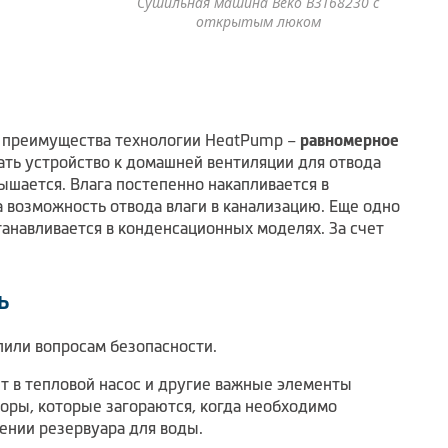
Сушильная машина Beko B3T68230 с
открытым люком
е преимущества технологии HeatPump –
равномерное
ать устройство к домашней вентиляции для отвода
ышается. Влага постепенно накапливается в
 возможность отвода влаги в канализацию. Еще одно
танавливается в конденсационных моделях. За счет
ь
или вопросам безопасности.
ют в тепловой насос и другие важные элементы
торы, которые загораются, когда необходимо
ении резервуара для воды.