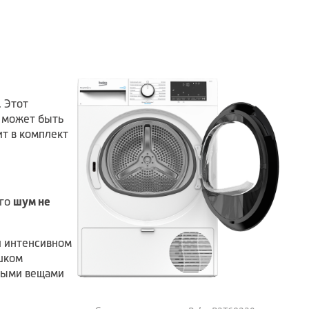
. Этот
н может быть
ит в комплект
ого
шум не
и интенсивном
шком
жными вещами