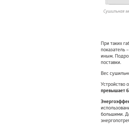
Сушильная м
При таких г
показатель –
иным. Подроб
поставки.
Вес сушильно
Устройство 
превышает 6
Энергоэффек
использован
большими. Д
энергопотреб