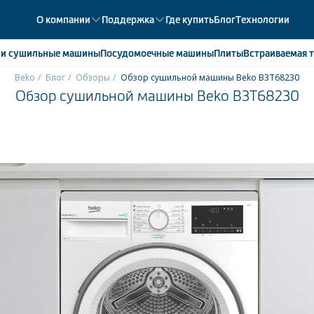
О компании
Поддержка
Где купить
Блог
Технологии
е
и сушильные машины
Посудомоечные
машины
Плиты
Встраиваемая
т
Beko
Блог
Обзоры
Обзор сушильной машины Beko B3T68230
Обзор сушильной машины Beko B3T68230
ики
358
ые камеры
43
ые лари
2
мые холодильники
14
мые морозильные камеры
1