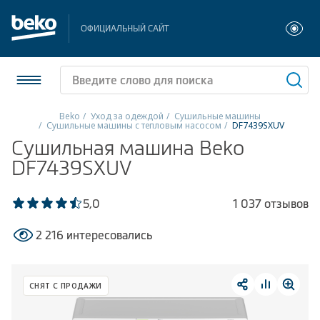
ОФИЦИАЛЬНЫЙ САЙТ
Beko
Уход за одеждой
Сушильные машины
Сушильные машины с тепловым насосом
DF7439SXUV
Холодильники и морозильники
Сушильная машина Beko
DF7439SXUV
Стиральные и сушильные машины
5,0
1 037 отзывов
Посудомоечные машины
2 216 интересовались
Плиты
Встраиваемая техника
СНЯТ С ПРОДАЖИ
Малая бытовая техника