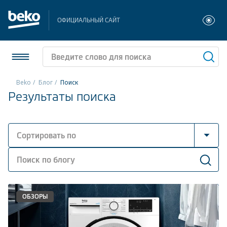
ОФИЦИАЛЬНЫЙ САЙТ
Beko
Блог
Поиск
Результаты поиска
Холодильники и морозильники
Стиральные и сушильные машины
Сортировать по
Посудомоечные машины
Сначала новые
Плиты
Сначала популярные
Встраиваемая техника
ОБЗОРЫ
Малая бытовая техника