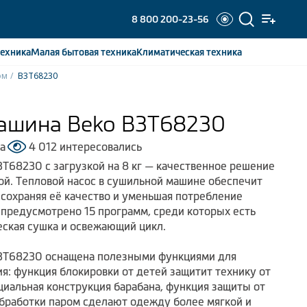
8 800 200-23-56
ехника
Малая бытовая
техника
Климатическая
техника
ом
B3T68230
ашина Beko B3T68230
а
4 012 интересовались
T68230 с загрузкой на 8 кг — качественное решение
ой. Тепловой насос в сушильной машине обеспечит
сохраняя её качество и уменьшая потребление
 предусмотрено 15 программ, среди которых есть
еская сушка и освежающий цикл.
3T68230 оснащена полезными функциями для
я: функция блокировки от детей защитит технику от
циальная конструкция барабана, функция защиты от
бработки паром сделают одежду более мягкой и