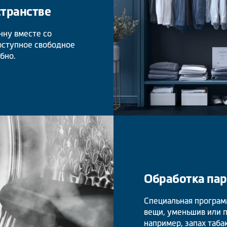
странстве
нну вместе со
доступное свободное
бно.
Обработка па
Специальная програм
вещи, уменьшив или п
например, запах таба