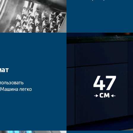
мат
пользовать
 Машина легко