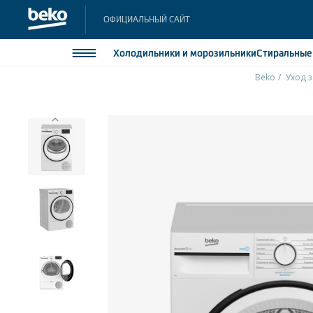
ОФИЦИАЛЬНЫЙ САЙТ
Холодильники
и морозильники
Стиральны
Beko
Уход 
Холодильники и морозильники
Холодильн
Морозильн
Стиральные и сушильные машины
Морозильн
Посудомоечные машины
Встраивае
Встраивае
Плиты
Встраиваемая техника
Малая бытовая техника
Климатическая техника