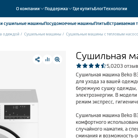
О компании
Поддержка
Где купить
Блог
Технологии
е
и сушильные машины
Посудомоечные
машины
Плиты
Встраиваемая
т
за одеждой
Сушильные машины
Сушильные машины с тепловым насос
ики
358
ые камеры
43
Сушильная м
ые лари
2
5,0
203 отзыв
мые холодильники
14
Сушильная машина Beko B3
мые морозильные камеры
1
для ухода за вашей одежд
бережную сушку одежды, 
электроэнергии. В модели
режим экспресс, гигиенич
Сушильная машина Beko B
комфортного использовани
случайного нажатия, а спе
сминания и возможность о