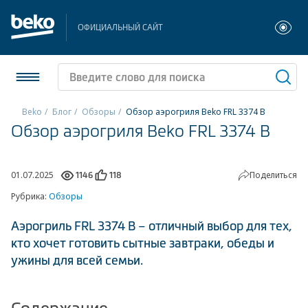
ОФИЦИАЛЬНЫЙ САЙТ
Beko
Блог
Обзоры
Обзор аэрогриля Beko FRL 3374 B
Обзор аэрогриля Beko FRL 3374 B
Холодильники и морозильники
Стиральные и сушильные машины
01.07.2025
Поделиться
1146
118
Рубрика:
Обзоры
Посудомоечные машины
Аэрогриль FRL 3374 B – отличный выбор для тех,
Плиты
кто хочет готовить сытные завтраки, обеды и
Встраиваемая техника
ужины для всей семьи.
Малая бытовая техника