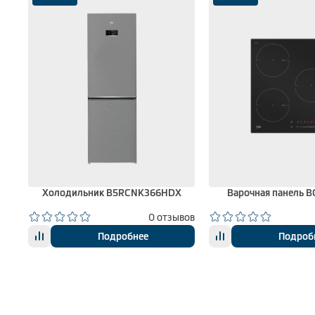
на
Холодильник B5RCNK366HDX
Варочная панель 
вов
0 отзывов
Подробнее
Подроб