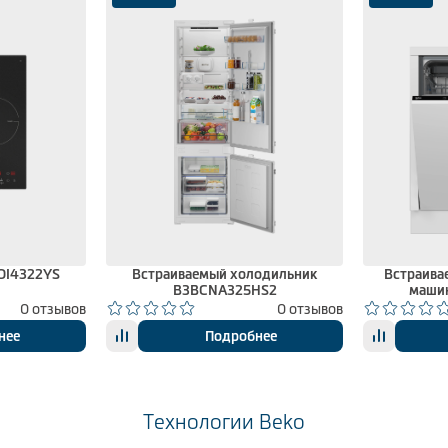
BOI4322YS
Встраиваемый холодильник
Встраива
B3BCNA325HS2
маши
0 отзывов
0 отзывов
нее
Подробнее
Технологии Beko