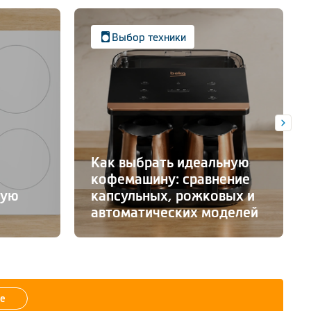
Выбор техники
Как выбрать идеальную
кофемашину: сравнение
ную
капсульных, рожковых и
автоматических моделей
е