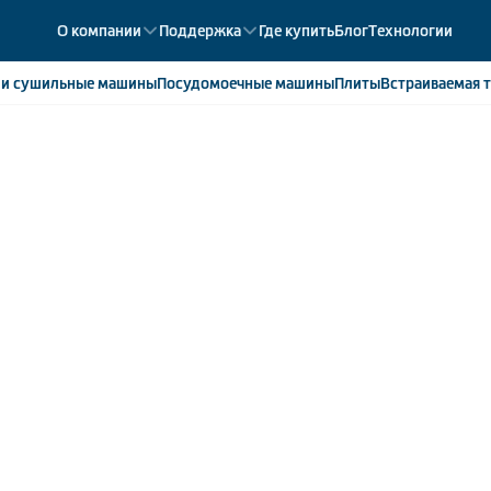
О компании
Поддержка
Где купить
Блог
Технологии
е
и сушильные машины
Посудомоечные
машины
Плиты
Встраиваемая
т
ики
358
ые камеры
43
ые лари
2
мые холодильники
14
мые морозильные камеры
1