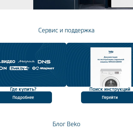
Сервис и поддержка
жете
е
ов от
на
ное
 а
ния
а,
кой
ью.
без
Где купить?
Поиск инструкций
о
Подробнее
Перейти
Блог Beko