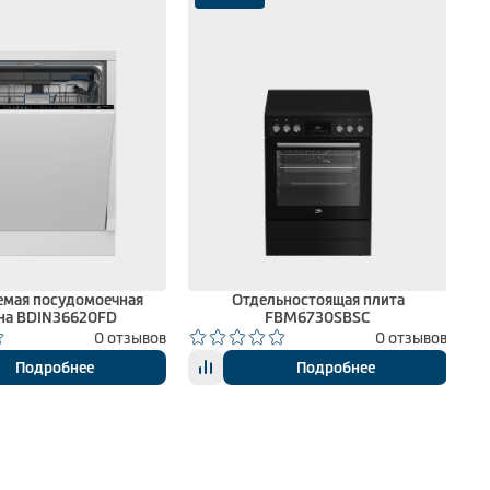
емая посудомоечная
Отдельностоящая плита
Мо
на BDIN36620FD
FBM6730SBSC
0 отзывов
0 отзывов
Подробнее
Подробнее