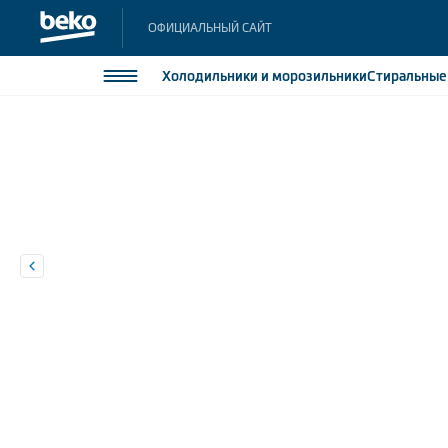
ОФИЦИАЛЬНЫЙ САЙТ
Холодильники
и морозильники
Стиральны
Холодильники и морозильники
Холодильн
Морозильн
Стиральные и сушильные машины
Морозильн
Посудомоечные машины
Встраивае
Встраивае
Плиты
Встраиваемая техника
Малая бытовая техника
Климатическая техника