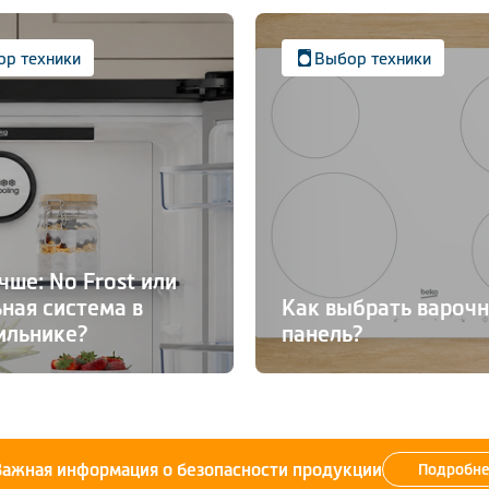
р техники
Выбор техники
чше: No Frost или
ная система в
Как выбрать вароч
ильнике?
панель?
Важная информация о безопасности продукции
Подробне