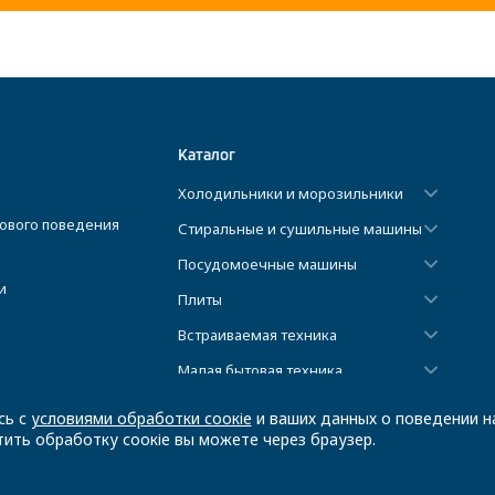
Каталог
Холодильники и морозильники
ового поведения
Стиральные и сушильные машины
Посудомоечные машины
и
Плиты
Встраиваемая техника
Малая бытовая техника
Климатическая техника
сь с
условиями обработки соокіе
и ваших данных о поведении на
ить обработку соокіе вы можете через браузер.