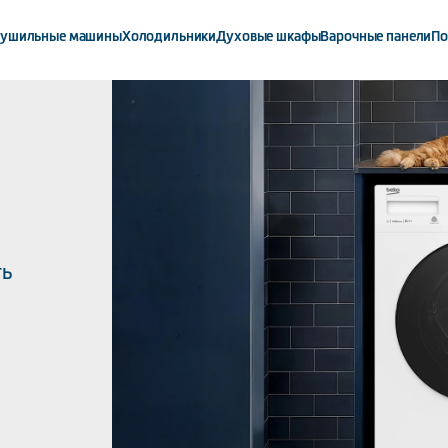
ушильные машины
Холодильники
Духовые шкафы
Варочные панели
По
ть