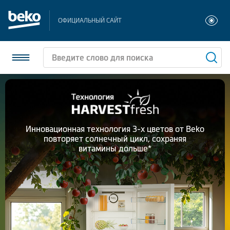
ОФИЦИАЛЬНЫЙ САЙТ
Холодильники и морозильники
Стиральные и сушильные машины
Инновационная технология 3-х цветов от Beko
повторяет солнечный цикл, сохраняя
Посудомоечные машины
витамины дольше*
Плиты
Встраиваемая техника
Малая бытовая техника