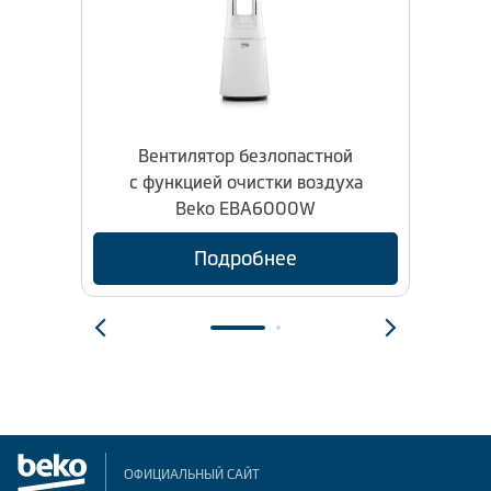
Вентилятор безлопастной
Ве
с функцией очистки воздуха
с ф
Beko EBA6000W
Подробнее
ОФИЦИАЛЬНЫЙ САЙТ