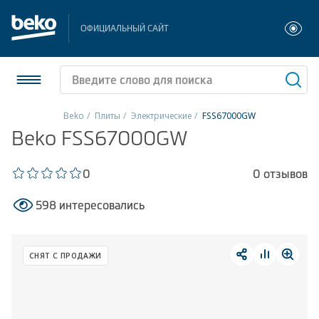
ОФИЦИАЛЬНЫЙ САЙТ
Beko
Плиты
Электрические
FSS67000GW
Beko FSS67000GW
Холодильники и морозильники
Стиральные и сушильные машины
0
0 отзывов
598 интересовались
Посудомоечные машины
Плиты
СНЯТ С ПРОДАЖИ
Встраиваемая техника
Малая бытовая техника