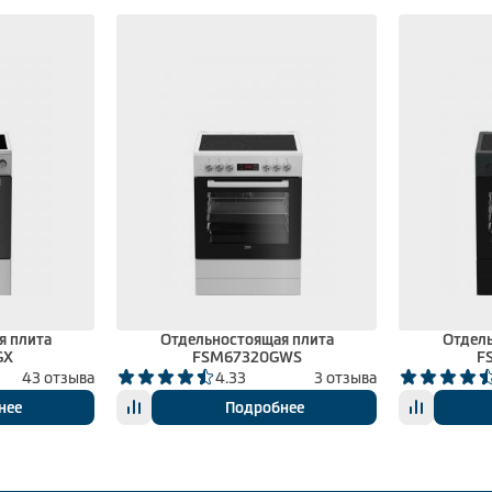
я плита
Отдельностоящая плита
Отдель
GX
FSM67320GWS
F
43 отзыва
4.33
3 отзыва
нее
Подробнее