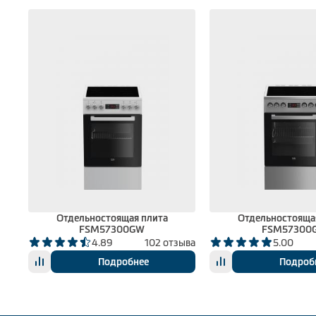
Отдельностоящая плита
Отдельностояща
FSM57300GW
FSM57300
вов
4.89
102 отзыва
5.00
Подробнее
Подроб