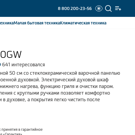
8 800 200-23-56
ехника
Малая бытовая
техника
Климатическая
техника
00GW
641 интересовался
ной 50 см со стеклокерамической варочной панелью
роенной духовкой. Электрический духовой шкаф
нижнего нагрева, функцию гриля и очистки паром.
ления с круглыми ручками позволяет комфортно
 и в духовке, а покрытия легко чистить после
 принятия в гарантийное
ле
«Гарантия»