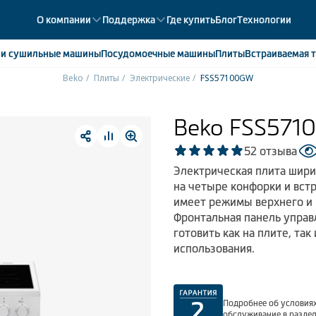
О компании
Поддержка
Где купить
Блог
Технологии
е
и сушильные машины
Посудомоечные
машины
Плиты
Встраиваемая
т
Beko
Плиты
Электрические
FSS57100GW
ики
358
ые камеры
43
Beko FSS571
ые лари
2
5
2 отзыва
мые холодильники
14
Электрическая плита шири
мые морозильные камеры
1
на четыре конфорки и вст
имеет режимы верхнего и 
Фронтальная панель управ
готовить как на плите, так
использования.
Подробнее об условиях
обслуживание в разде