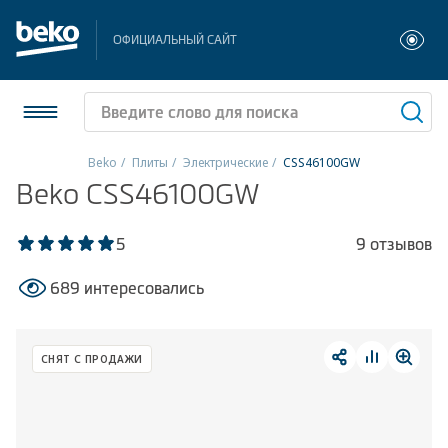
ОФИЦИАЛЬНЫЙ САЙТ
Beko
Плиты
Электрические
CSS46100GW
Beko CSS46100GW
Холодильники и морозильники
Стиральные и сушильные машины
5
9 отзывов
689 интересовались
Посудомоечные машины
Плиты
СНЯТ С ПРОДАЖИ
Встраиваемая техника
Малая бытовая техника