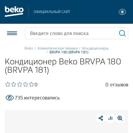
ОФИЦИАЛЬНЫЙ САЙТ
Beko
Климатическая техника
Кондиционеры
BRVPA 180 (BRVPA 181)
Холодильники и морозильники
Кондиционер Beko BRVPA 180
(BRVPA 181)
Стиральные и сушильные машины
0
0 отзывов
Посудомоечные машины
735 интересовались
Плиты
Встраиваемая техника
Малая бытовая техника