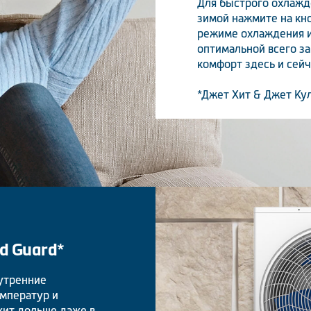
Для быстрого охлажд
зимой нажмите на кно
режиме охлаждения ил
оптимальной всего за
комфорт здесь и сейч
*Джет Хит & Джет Ку
d Guard*
нутренние
емператур и
жит дольше даже в