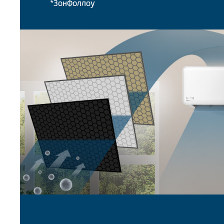
*ЗонФоллоу