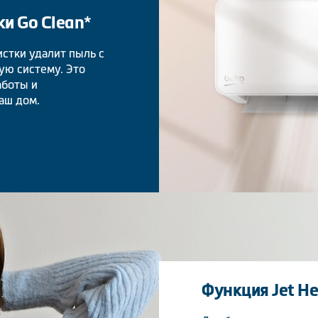
и Go Clean*
стки удалит пыль с
ую систему. Это
аботы и
аш дом.
Функция Jet Hea