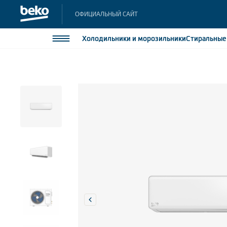
ОФИЦИАЛЬНЫЙ САЙТ
Холодильники
и морозильники
Стиральны
Холодильники и морозильники
Холодильн
Морозильн
Стиральные и сушильные машины
Морозильн
Посудомоечные машины
Встраивае
Встраивае
Плиты
Встраиваемая техника
Малая бытовая техника
Климатическая техника