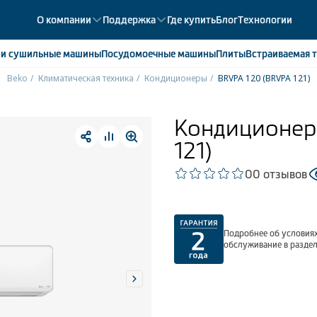
О компании
Поддержка
Где купить
Блог
Технологии
е
и сушильные машины
Посудомоечные
машины
Плиты
Встраиваемая
т
Beko
Климатическая техника
Кондиционеры
BRVPA 120 (BRVPA 121)
ики
358
ые камеры
43
Кондиционер
ые лари
2
121)
мые холодильники
14
мые морозильные камеры
1
0
0 отзывов
Подробнее об условиях
обслуживание в разде