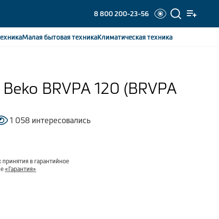
8 800 200-23-56
ехника
Малая бытовая
техника
Климатическая
техника
 Beko BRVPA 120 (BRVPA
1 058 интересовались
 принятия в гарантийное
ле
«Гарантия»