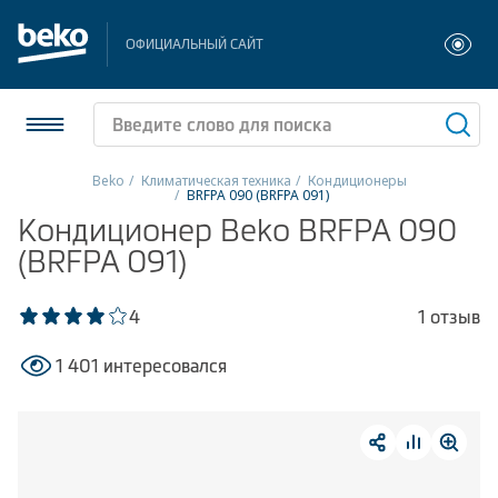
ОФИЦИАЛЬНЫЙ САЙТ
Beko
Климатическая техника
Кондиционеры
BRFPA 090 (BRFPA 091)
Холодильники и морозильники
Кондиционер Beko BRFPA 090
(BRFPA 091)
Стиральные и сушильные машины
4
1 отзыв
Посудомоечные машины
1 401 интересовался
Плиты
Встраиваемая техника
Малая бытовая техника