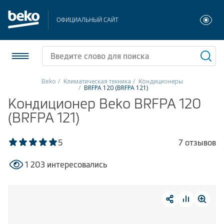
ОФИЦИАЛЬНЫЙ САЙТ
Beko
Климатическая техника
Кондиционеры
BRFPA 120 (BRFPA 121)
Холодильники и морозильники
Кондиционер Beko BRFPA 120
(BRFPA 121)
Стиральные и сушильные машины
5
7 отзывов
Посудомоечные машины
1 203 интересовались
Плиты
Встраиваемая техника
Малая бытовая техника