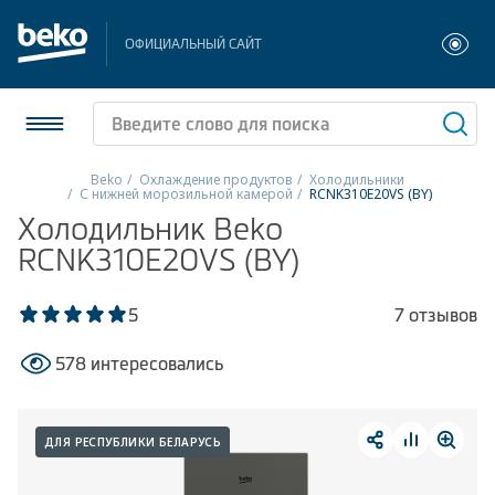
ОФИЦИАЛЬНЫЙ САЙТ
Beko
Охлаждение продуктов
Холодильники
С нижней морозильной камерой
RCNK310E20VS (BY)
Холодильники и морозильники
Холодильник Beko
RCNK310E20VS (BY)
Стиральные и сушильные машины
5
7 отзывов
Посудомоечные машины
578 интересовались
Плиты
Встраиваемая техника
ДЛЯ РЕСПУБЛИКИ БЕЛАРУСЬ
Малая бытовая техника