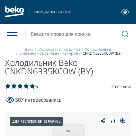
ОФИЦИАЛЬНЫЙ САЙТ
Beko
Охлаждение продуктов
Холодильники
С нижней морозильной камерой
CNKDN6335KC0W (BY)
Холодильники и морозильники
Холодильник Beko
CNKDN6335KC0W (BY)
Стиральные и сушильные машины
5
2 отзыва
Посудомоечные машины
587 интересовались
Плиты
Встраиваемая техника
ДЛЯ РЕСПУБЛИКИ БЕЛАРУСЬ
Малая бытовая техника