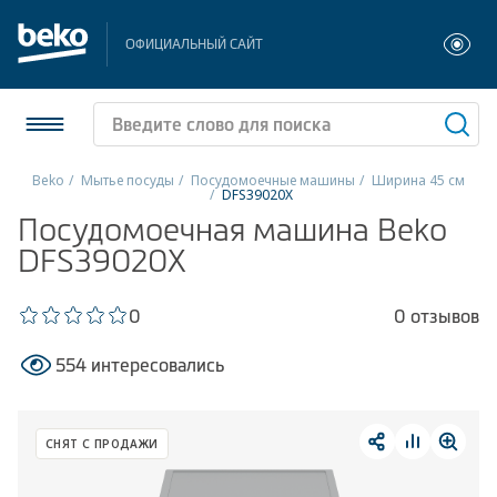
ОФИЦИАЛЬНЫЙ САЙТ
Beko
Мытье посуды
Посудомоечные машины
Ширина 45 см
DFS39020X
Холодильники и морозильники
Посудомоечная машина Beko
DFS39020X
Стиральные и сушильные машины
0
0 отзывов
Посудомоечные машины
554 интересовались
Плиты
Встраиваемая техника
СНЯТ С ПРОДАЖИ
Малая бытовая техника