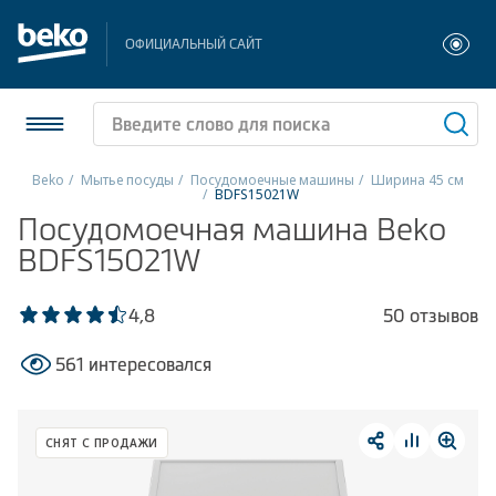
ОФИЦИАЛЬНЫЙ САЙТ
Beko
Мытье посуды
Посудомоечные машины
Ширина 45 см
BDFS15021W
Холодильники и морозильники
Посудомоечная машина Beko
BDFS15021W
Стиральные и сушильные машины
4,8
50 отзывов
Посудомоечные машины
561 интересовался
Плиты
Встраиваемая техника
СНЯТ С ПРОДАЖИ
Малая бытовая техника