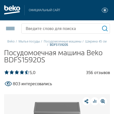
ОФИЦИАЛЬНЫЙ САЙТ
Beko
Мытье посуды
Посудомоечные машины
Ширина 45 см
BDFS15920S
Холодильники и морозильники
Посудомоечная машина Beko
BDFS15920S
Стиральные и сушильные машины
5,0
356 отзывов
Посудомоечные машины
803 интересовались
Плиты
Встраиваемая техника
Малая бытовая техника