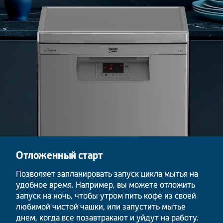
Отложенный старт
Позволяет запланировать запуск цикла мытья на
удобное время. Например, вы можете отложить
запуск на ночь, чтобы утром пить кофе из своей
любимой чистой чашки, или запустить мытье
днем, когда все позавтракают и уйдут на работу.