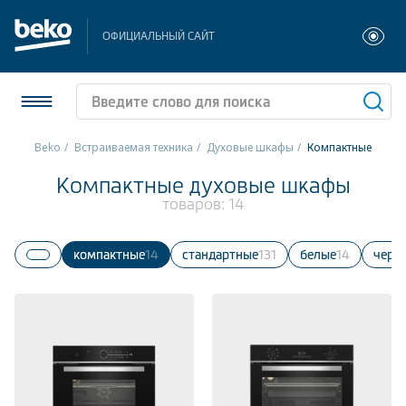
ОФИЦИАЛЬНЫЙ САЙТ
Beko
Встраиваемая техника
Духовые шкафы
Компактные
Холодильники и морозильники
Компактные духовые шкафы
товаров:
14
Стиральные и сушильные машины
Компактные
14
Стандартные
131
белые
14
черн
Посудомоечные машины
Плиты
Встраиваемая техника
Малая бытовая техника