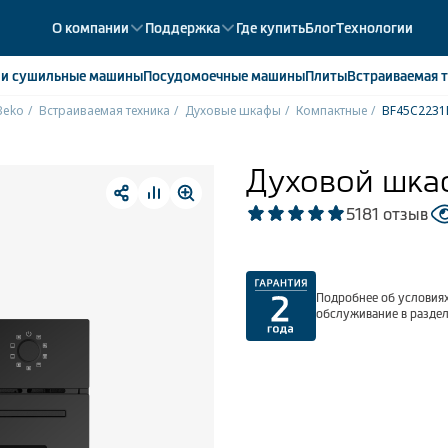
О компании
Поддержка
Где купить
Блог
Технологии
е
и сушильные машины
Посудомоечные
машины
Плиты
Встраиваемая
т
Beko
Встраиваемая техника
Духовые шкафы
Компактные
BF45C2231
ики
358
ые камеры
43
Духовой шка
ые лари
2
5
181 отзыв
мые холодильники
14
мые морозильные камеры
1
Подробнее об условиях
обслуживание в разде