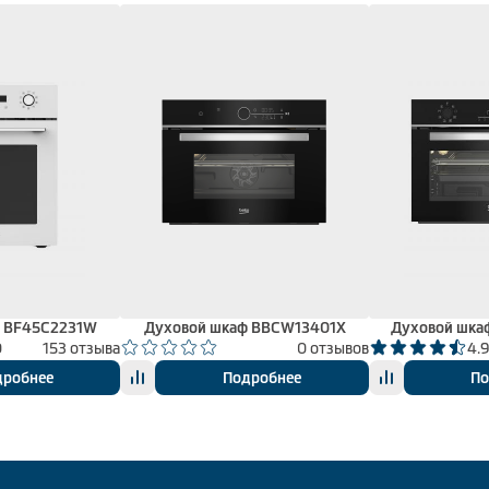
ф BF45C2231W
Духовой шкаф BBCW13401X
Духовой шка
0
153 отзыва
0 отзывов
4.
дробнее
Подробнее
По