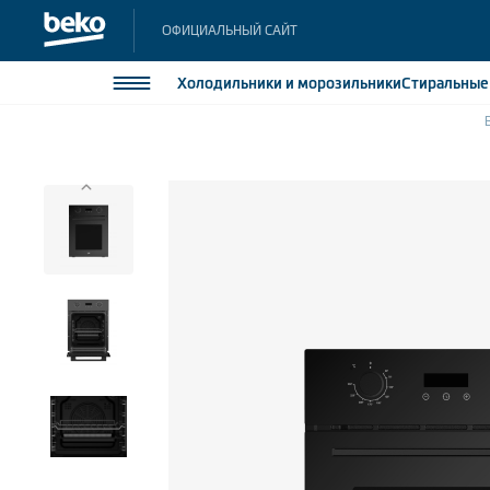
ОФИЦИАЛЬНЫЙ САЙТ
Холодильники
и морозильники
Стиральны
Холодильники и морозильники
Холодильн
Морозильн
Стиральные и сушильные машины
Морозильн
Посудомоечные машины
Встраивае
Встраивае
Плиты
Встраиваемая техника
Малая бытовая техника
Климатическая техника