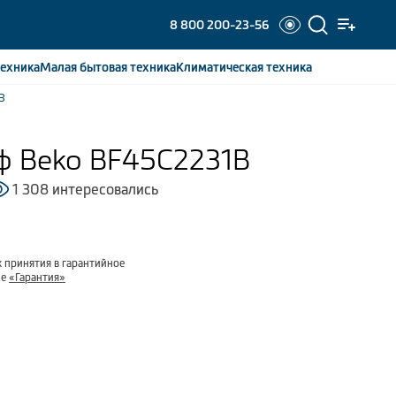
8 800 200-23-56
ехника
Малая бытовая
техника
Климатическая
техника
B
ф Beko BF45C2231B
1 308 интересовались
 принятия в гарантийное
ле
«Гарантия»