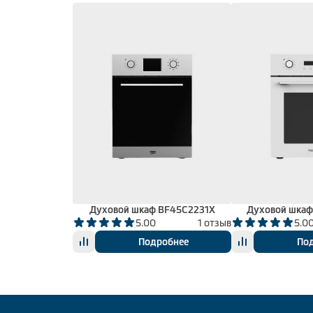
Духовой шкаф BF45C2231X
Духовой шка
5.00
1 отзыв
5.0
Подробнее
По