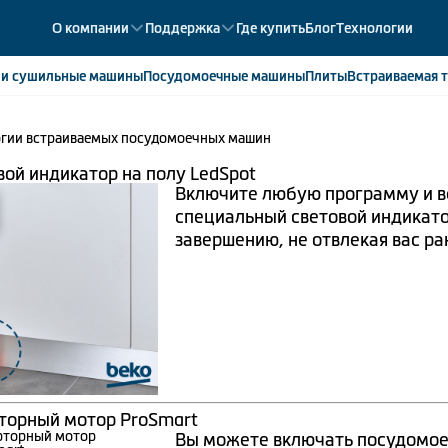
О компании
Поддержка
Где купить
Блог
Технологии
е
и сушильные машины
Посудомоечные
машины
Плиты
Встраиваемая
т
гии встраиваемых посудомоечных машин
ики
358
ые камеры
43
вой индикатор на полу LedSpot
Включите любую программу и ве
ые лари
2
специальный световой индикато
мые холодильники
14
завершению, не отвлекая вас р
мые морозильные камеры
1
торный мотор ProSmart
Вы можете включать посудомоеч