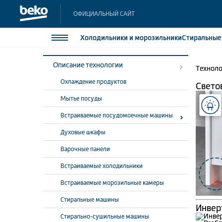
ОФИЦИАЛЬНЫЙ САЙТ
Холодильники
и морозильники
Стиральны
Tехнологии
Встраиваемые посудомоечные машины
Описание технологии
Техноло
Холодильники и морозильники
Холодильн
Охлаждение продуктов
Морозильн
Свето
Стиральные и сушильные машины
Морозильн
Мытье посуды
Посудомоечные машины
Встраивае
Встраиваемые посудомоечные машины
Встраивае
Плиты
Духовые шкафы
Встраиваемая техника
Варочные панели
Малая бытовая техника
Встраиваемые холодильники
Климатическая техника
Встраиваемые морозильные камеры
Стиральные машины
Инвер
Стирально-сушильные машины