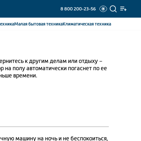
8 800 200-23-56
ехника
Малая бытовая
техника
Климатическая
техника
рнитесь к другим делам или отдыху –
р на полу автоматически погаснет по ее
аньше времени.
ную машину на ночь и не беспокоиться,