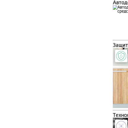
Автод
Защит
Техно