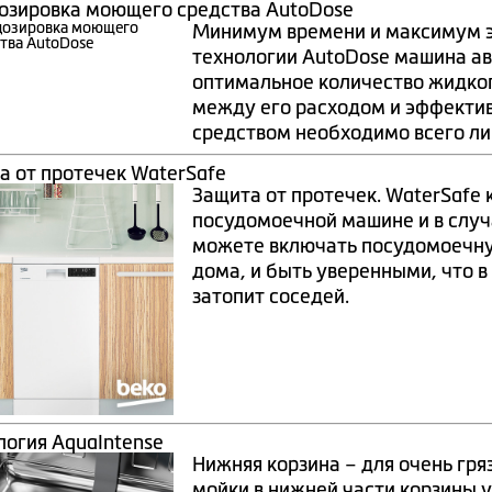
озировка моющего средства AutoDose
Минимум времени и максимум э
технологии AutoDose машина а
оптимальное количество жидко
между его расходом и эффектив
средством необходимо всего лиш
а от протечек WaterSafe
Защита от протечек. WaterSafe 
посудомоечной машине и в случ
можете включать посудомоечну
дома, и быть уверенными, что в
затопит соседей.
логия AquaIntense
Нижняя корзина – для очень гря
мойки в нижней части корзины