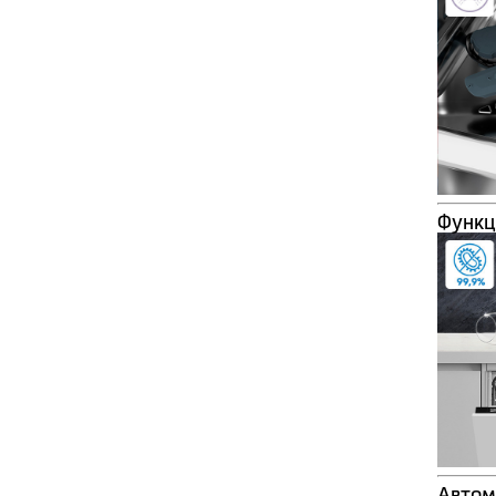
Функц
Автом