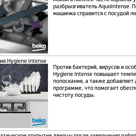
разбрызгиватель AquaIntense. 
машинка справится с посудой л
ия Hygiene Intense
Против бактерий, вирусов и осо
Hygiene Intense повышает темп
полоскания, а также добавляет
программе, что помогает обесп
чистоту посуды.
атическое открытие дверцы после завершения рабо