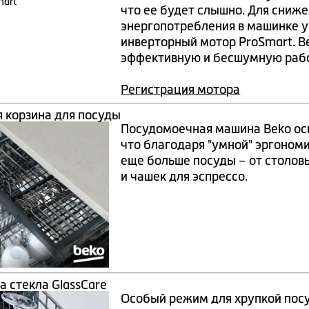
что ее будет слышно. Для сниже
энергопотребления в машинке 
инверторный мотор ProSmart. Be
эффективную и бесшумную рабо
Регистрация мотора
я корзина для посуды
Посудомоечная машина Beko осн
что благодаря "умной" эргоном
еще больше посуды – от столов
и чашек для эспрессо.
а стекла GlassCare
Особый режим для хрупкой посу