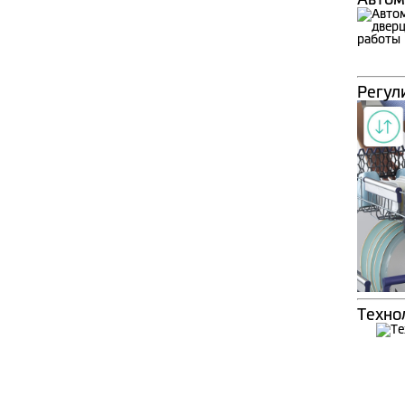
Регул
Технол