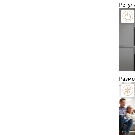
Регул
Размо