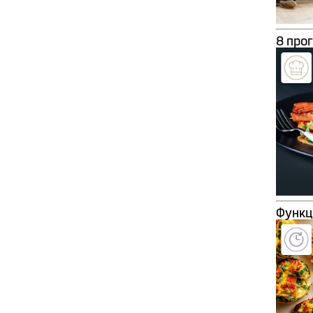
8 про
Функц