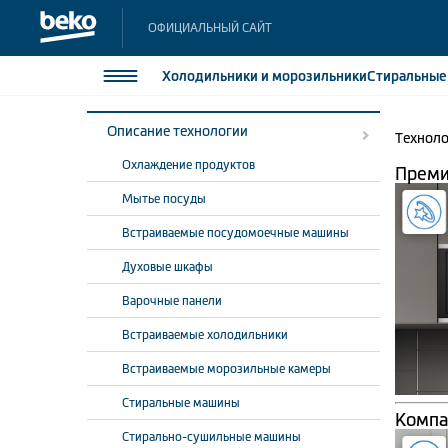
ОФИЦИАЛЬНЫЙ САЙТ
Холодильники
и морозильники
Стиральны
Tехнологии
Встраиваемые микроволновые печи
Описание технологии
Техноло
Холодильники и морозильники
Холодильн
Охлаждение продуктов
Морозильн
Преми
Стиральные и сушильные машины
Морозильн
Мытье посуды
Посудомоечные машины
Встраивае
Встраиваемые посудомоечные машины
Встраивае
Плиты
Духовые шкафы
Встраиваемая техника
Варочные панели
Малая бытовая техника
Встраиваемые холодильники
Климатическая техника
Встраиваемые морозильные камеры
Стиральные машины
Компа
Стирально-сушильные машины