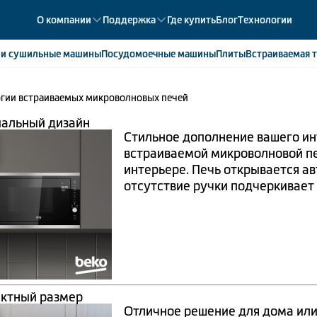
О компании
Поддержка
Где купить
Блог
Технологии
е
и сушильные машины
Посудомоечные
машины
Плиты
Встраиваемая
т
гии встраиваемых микроволновых печей
ики
358
ые камеры
43
альный дизайн
Стильное дополнение вашего и
ые лари
2
встраиваемой микроволновой пе
мые холодильники
14
интерьере. Печь открывается а
мые морозильные камеры
1
отсутствие ручки подчеркивает
ктный размер
Отличное решение для дома ил