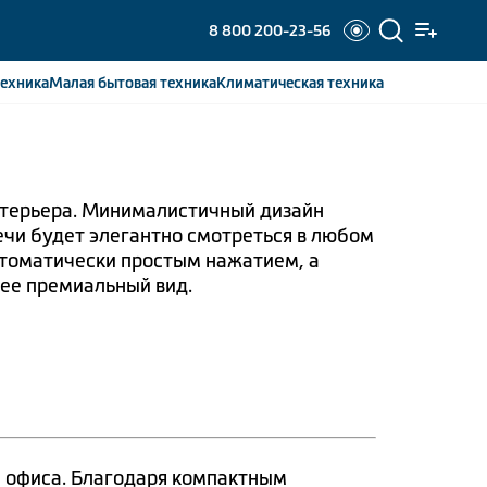
8 800 200-23-56
ехника
Малая бытовая
техника
Климатическая
техника
нтерьера. Минималистичный дизайн
чи будет элегантно смотреться в любом
втоматически простым нажатием, а
 ее премиальный вид.
и офиса. Благодаря компактным