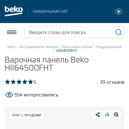
ОФИЦИАЛЬНЫЙ САЙТ
Beko
Встраиваемая техника
Варочные панели
Индукционные
HII64500FHT
Холодильники и морозильники
Варочная панель Beko
HII64500FHT
Стиральные и сушильные машины
5
39 отзывов
Посудомоечные машины
554 интересовались
Плиты
Встраиваемая техника
СНЯТ С ПРОДАЖИ
Малая бытовая техника