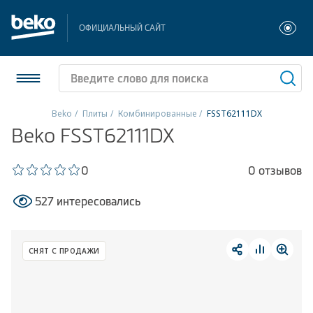
ОФИЦИАЛЬНЫЙ САЙТ
Beko
Плиты
Комбинированные
FSST62111DX
Beko FSST62111DX
Холодильники и морозильники
Стиральные и сушильные машины
0
0 отзывов
527 интересовались
Посудомоечные машины
Плиты
СНЯТ С ПРОДАЖИ
Встраиваемая техника
Малая бытовая техника