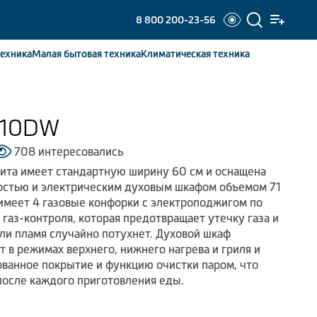
8 800 200-23-56
ехника
Малая бытовая
техника
Климатическая
техника
110DW
708 интересовались
ита имеет стандартную ширину 60 см и оснащена
ностью и электрическим духовым шкафом объемом 71
 имеет 4 газовые конфорки с электроподжигом по
газ-контроля, которая предотвращает утечку газа и
сли пламя случайно потухнет. Духовой шкаф
т в режимах верхнего, нижнего нагрева и гриля и
ванное покрытие и функцию очистки паром, что
после каждого приготовления еды.