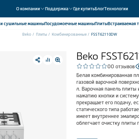
О компании
Поддержка
Где купить
Блог
Технологии
е
и сушильные машины
Посудомоечные
машины
Плиты
Встраиваемая
т
Beko
Плиты
Комбинированные
FSST62110DW
ики
358
ые камеры
43
Beko FSST62
ые лари
2
0
0 отзывов
мые холодильники
14
Белая комбинированная пл
мые морозильные камеры
1
газовой варочной поверх
л. Варочная панель плиты
нажатию кнопки и систему 
прекращает его подачу, е
статического типа работае
имеет внутреннее эмалиро
облегчает очистку плиты 