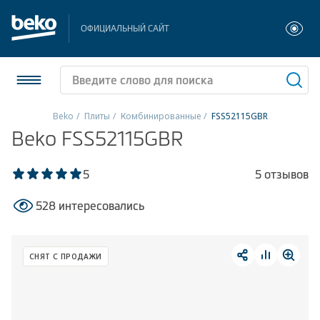
ОФИЦИАЛЬНЫЙ САЙТ
Beko
Плиты
Комбинированные
FSS52115GBR
Beko FSS52115GBR
Холодильники и морозильники
Стиральные и сушильные машины
5
5 отзывов
528 интересовались
Посудомоечные машины
Плиты
СНЯТ С ПРОДАЖИ
Встраиваемая техника
Малая бытовая техника