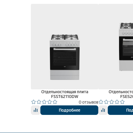
Отдельностоящая плита
Отдельност
FSST62110DW
FSE5
0 отзывов
Подробнее
По