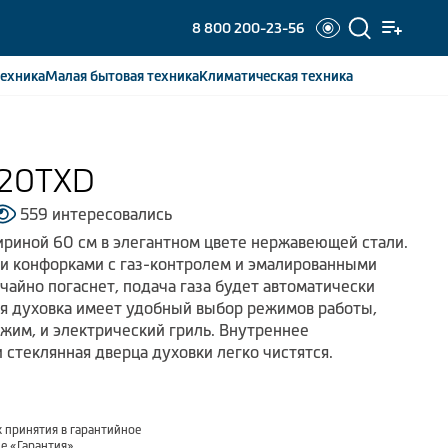
8 800 200-23-56
ехника
Малая бытовая
техника
Климатическая
техника
320TXD
559 интересовались
риной 60 см в элегантном цвете нержавеющей стали.
и конфорками с газ-контролем и эмалированными
чайно погаснет, подача газа будет автоматически
я духовка имеет удобный выбор режимов работы,
жим, и электрический гриль. Внутреннее
 стеклянная дверца духовки легко чистятся.
 принятия в гарантийное
ле
«Гарантия»