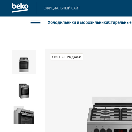
ОФИЦИАЛЬНЫЙ САЙТ
Холодильники
и морозильники
Стиральны
Холодильники и морозильники
Холодильн
Морозильн
Стиральные и сушильные машины
СНЯТ С ПРОДАЖИ
Морозильн
Посудомоечные машины
Встраивае
Встраивае
Плиты
Встраиваемая техника
Малая бытовая техника
Климатическая техника