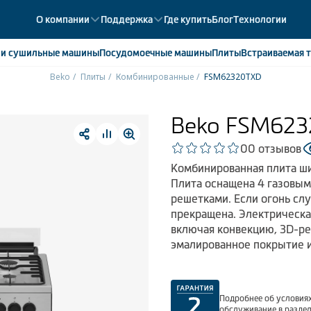
О компании
Поддержка
Где купить
Блог
Технологии
е
и сушильные машины
Посудомоечные
машины
Плиты
Встраиваемая
т
Beko
Плиты
Комбинированные
FSM62320TXD
ики
358
ые камеры
43
Beko FSM62
ые лари
2
0
0 отзывов
мые холодильники
14
Комбинированная плита ши
мые морозильные камеры
1
Плита оснащена 4 газовым
решетками. Если огонь слу
прекращена. Электрическа
включая конвекцию, 3D-ре
эмалированное покрытие и
Подробнее об условиях
обслуживание в разде