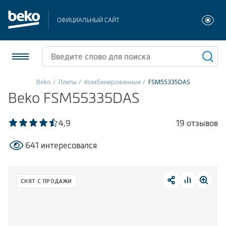
ОФИЦИАЛЬНЫЙ САЙТ
Beko
Плиты
Комбинированные
FSM55335DAS
Beko FSM55335DAS
Холодильники и морозильники
Стиральные и сушильные машины
4,9
19 отзывов
641 интересовался
Посудомоечные машины
Плиты
СНЯТ С ПРОДАЖИ
Встраиваемая техника
Малая бытовая техника