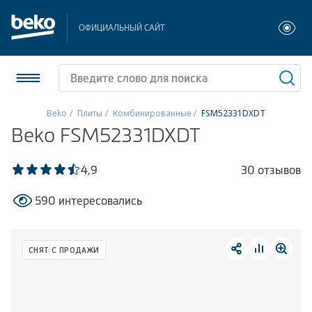
ОФИЦИАЛЬНЫЙ САЙТ
Beko
Плиты
Комбинированные
FSM52331DXDT
Beko FSM52331DXDT
Холодильники и морозильники
Стиральные и сушильные машины
4,9
30 отзывов
590 интересовались
Посудомоечные машины
Плиты
СНЯТ С ПРОДАЖИ
Встраиваемая техника
Малая бытовая техника